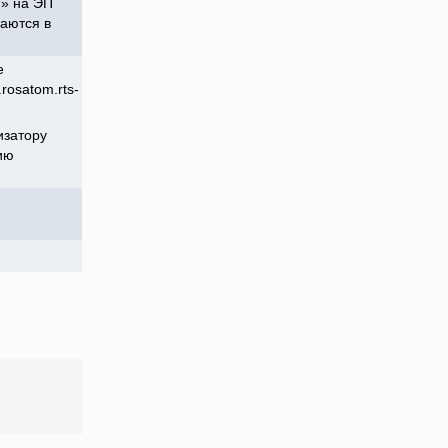
м» на ЭП
даются в
е
rosatom.rts-
изатору
ию