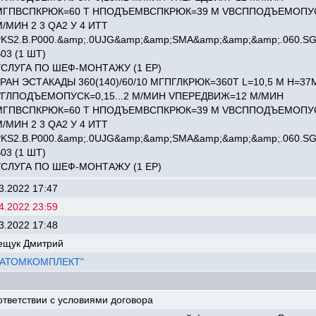
MГПВСПКРЮК=60 Т HПОДЪЕМВСПКРЮК=39 М VВСППОДЪЕМОПУСК
/МИН 2 3 QA2 У 4 ИТТ
PKS2.B.P000.&amp;.0UJG&amp;&amp;SMA&amp;&amp;&amp;.060.SG
03 (1 ШТ)
УСЛУГА ПО ШЕФ-МОНТАЖУ (1 ЕР)
КРАН ЭСТАКАДЫ 360(140)/60/10 MГПГЛКРЮК=360Т L=10,5 М H=37
VГЛПОДЪЕМОПУСК=0,15...2 М/МИН VПЕРЕДВИЖ=12 М/МИН
MГПВСПКРЮК=60 Т HПОДЪЕМВСПКРЮК=39 М VВСППОДЪЕМОПУСК
/МИН 2 3 QA2 У 4 ИТТ
PKS2.B.P000.&amp;.0UJG&amp;&amp;SMA&amp;&amp;&amp;.060.SG
03 (1 ШТ)
УСЛУГА ПО ШЕФ-МОНТАЖУ (1 ЕР)
3.2022 17:47
4.2022 23:59
3.2022 17:48
ещук Дмитрий
"АТОМКОМПЛЕКТ"
ответствии с условиями договора