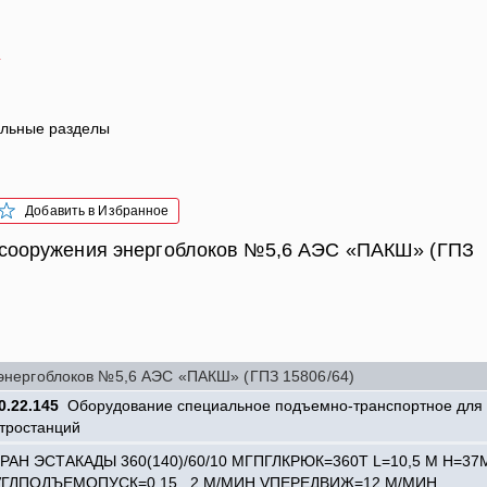
4
льные разделы
Добавить в Избранное
я сооружения энергоблоков №5,6 АЭС «ПАКШ» (ГПЗ
 энергоблоков №5,6 АЭС «ПАКШ» (ГПЗ 15806/64)
0.22.145
Оборудование специальное подъемно-транспортное для
ктростанций
КРАН ЭСТАКАДЫ 360(140)/60/10 MГПГЛКРЮК=360Т L=10,5 М H=37
VГЛПОДЪЕМОПУСК=0,15...2 М/МИН VПЕРЕДВИЖ=12 М/МИН