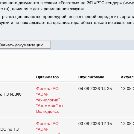
тронного документа в секции «Росатом» на ЭП «РТС-тендер» (www.
er.ru), начиная с даты размещения закупки.
 рынка цен является процедурой, позволяющей определить орган
пки и не накладывает на организатора обязательств по заключен
Организатор
Опубликовано
Актуал
Филиал АО
04.08.2026 14:25
13.08.
по ТЗ №ВФ/
"АЭМ-
технологии"
"Атоммаш" в г.
Волгодонск
Филиал АО
03.08.2026 12:15
12.08.
АЭС по ТЗ
"АЭМ-