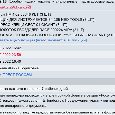
2.13
Коробки, ящики, корзины и аналогичные пластмассовые изде
азать все (ещё 20)
ож НМИ-02 63846 KBT (3 ШТ)
ЯЩИК ДЛЯ ИНСТРУМЕНТОВ 84-105 NEO TOOLS (3 ШТ)
ПРЕСС-КЛЕЩИ GECT-01 GIGANT (3 ШТ)
МОЛОТОК-ГВОЗДОДЁР RAGE 900224 VIRA (2 ШТ)
ЛОПАТА ШТЫКОВАЯ С V-ОБРАЗНОЙ РУЧКОЙ GRL-02 GIGANT (3 Ш
азать ещё 5 позиций (всего закупается 37 позиций)
9.2022 16:42
9.2022 23:59
9.2022 16:49
бина Жанна Борисовна
 "ТРЕСТ РОССЭМ"
очка платежа в течение 7 рабочих дней.
ая процедура проводится в электронной форме в секции «Росато
-тендер» (www.rosatom.rts-tender.ru). Предложения участников по
е электронного документа.
ментация по закупке предоставляется без взимания платы в форм