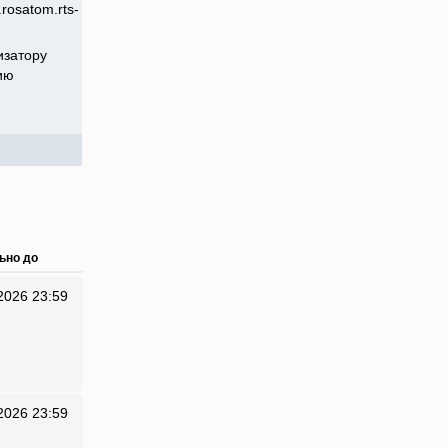
rosatom.rts-
изатору
ию
ьно до
2026 23:59
2026 23:59