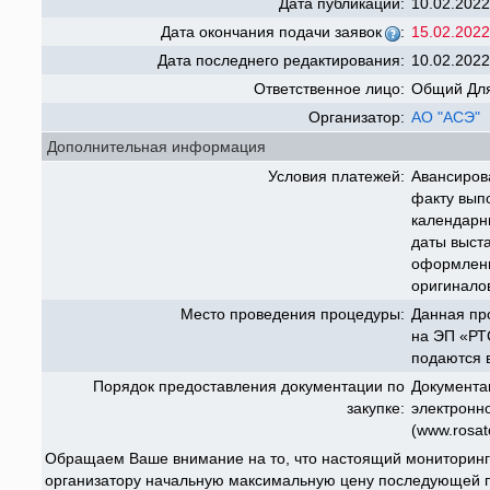
Дата публикации:
10.02.2022
Дата окончания подачи заявок
:
15.02.2022
Дата последнего редактирования:
10.02.2022
Ответственное лицо:
Общий Для
Организатор:
АО "АСЭ"
Дополнительная информация
Условия платежей:
Авансиров
факту выпо
календарн
даты выст
оформленн
оригинало
Место проведения процедуры:
Данная пр
на ЭП «РТС
подаются 
Порядок предоставления документации по
Документа
закупке:
электронн
(www.rosat
Обращаем Ваше внимание на то, что настоящий мониторинг
организатору начальную максимальную цену последующей п