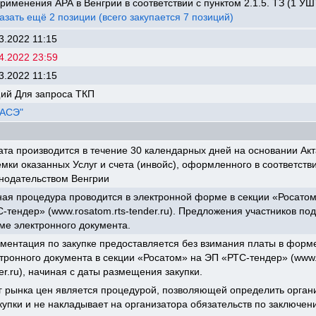
рименения АРА в Венгрии в соответствии с пунктом 2.1.5. ТЗ (1 УШ
азать ещё 2 позиции (всего закупается 7 позиций)
3.2022 11:15
4.2022 23:59
3.2022 11:15
ий Для запроса ТКП
"АСЭ"
та производится в течение 30 календарных дней на основании Акт
мки оказанных Услуг и счета (инвойс), оформленного в соответств
нодательством Венгрии
ая процедура проводится в электронной форме в секции «Росато
-тендер» (www.rosatom.rts-tender.ru). Предложения участников по
е электронного документа.
ментация по закупке предоставляется без взимания платы в форм
тронного документа в секции «Росатом» на ЭП «РТС-тендер» (www.
er.ru), начиная с даты размещения закупки.
 рынка цен является процедурой, позволяющей определить орган
пки и не накладывает на организатора обязательств по заключен