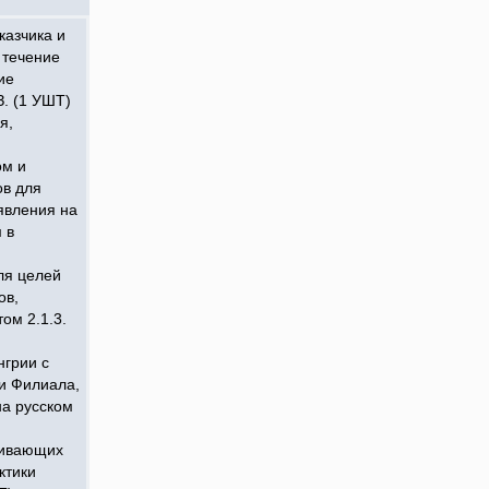
казчика и
 течение
ие
З. (1 УШТ)
я,
ом и
ов для
явления на
 в
ля целей
ов,
том 2.1.3.
нгрии с
и Филиала,
на русском
чивающих
ктики