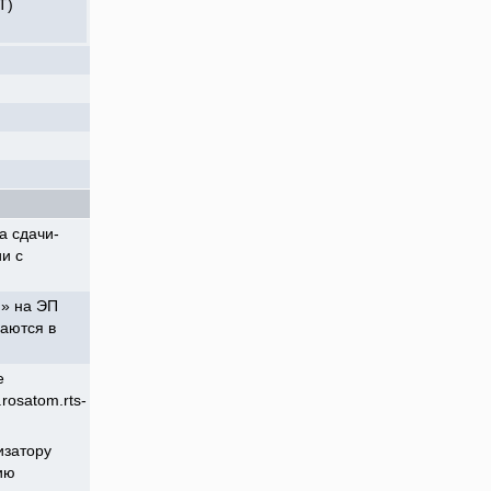
Т)
а сдачи-
ии с
м» на ЭП
даются в
е
rosatom.rts-
изатору
ию