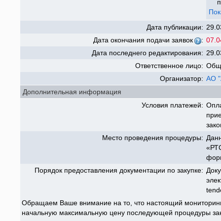
п
Пок
Дата публикации:
29.0
Дата окончания подачи заявок
:
07.0
Дата последнего редактирования:
29.0
Ответственное лицо:
Общ
Организатор:
АО 
Дополнительная информация
Условия платежей:
Опла
прие
зако
Место проведения процедуры:
Данн
«РТС
форм
Порядок предоставления документации по закупке:
Доку
элек
tend
Обращаем Ваше внимание на то, что настоящий мониторинг
начальную максимальную цену последующей процедуры заку