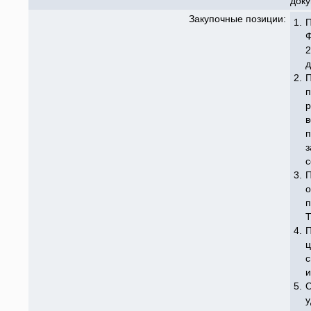
док
Закупочные позиции:
1.
П
Ф
2
д
2.
П
п
р
в
п
с
3.
П
о
п
Т
4.
П
ц
с
и
5.
О
у