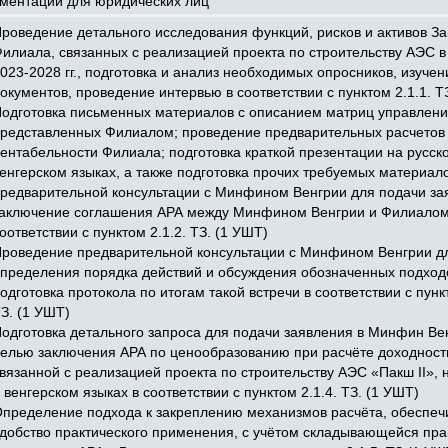
ументации для юридических лиц
роведение детального исследования функций, рисков и активов За
илиала, связанных с реализацией проекта по строительству АЭС в
023-2028 гг., подготовка и анализ необходимых опросников, изучен
окументов, проведение интервью в соответствии с пунктом 2.1.1. Т
одготовка письменных материалов с описанием матриц управлени
редставленных Филиалом; проведение предварительных расчетов
ентабельности Филиала; подготовка краткой презентации на русск
енгерском языках, а также подготовка прочих требуемых материал
редварительной консультации с Минфином Венгрии для подачи за
заключение соглашения АРА между Минфином Венгрии и Филиалом
оответствии с пунктом 2.1.2. ТЗ. (1 УШТ)
роведение предварительной консультации с Минфином Венгрии д
пределения порядка действий и обсуждения обозначенных подход
одготовка протокола по итогам такой встречи в соответствии с пунк
З. (1 УШТ)
одготовка детального запроса для подачи заявления в Минфин Ве
елью заключения АРА по ценообразованию при расчёте доходност
вязанной с реализацией проекта по строительству АЭС «Пакш II», 
 венгерском языках в соответствии с пунктом 2.1.4. ТЗ. (1 УШТ)
пределение подхода к закреплению механизмов расчёта, обеспе
добство практического применения, с учётом складывающейся пра